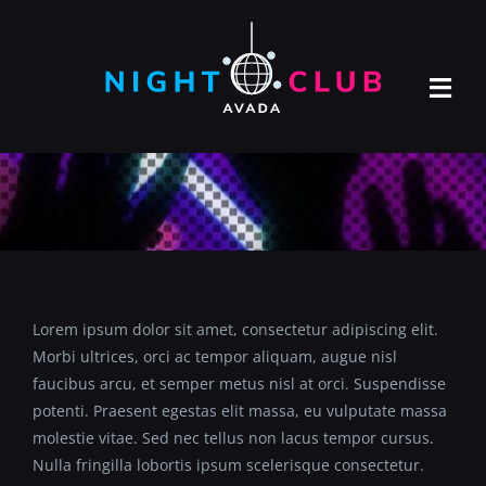
Skip
to
content
Tog
Navi
ACASA
DESPRE NOI
SERVICII
CONTACT
Lorem ipsum dolor sit amet, consectetur adipiscing elit.
Morbi ultrices, orci ac tempor aliquam, augue nisl
faucibus arcu, et semper metus nisl at orci. Suspendisse
potenti. Praesent egestas elit massa, eu vulputate massa
molestie vitae. Sed nec tellus non lacus tempor cursus.
Nulla fringilla lobortis ipsum scelerisque consectetur.