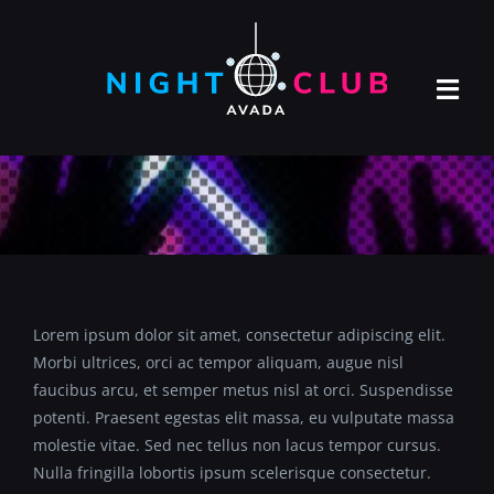
Skip
to
content
Tog
Navi
ACASA
DESPRE NOI
SERVICII
CONTACT
Lorem ipsum dolor sit amet, consectetur adipiscing elit.
Morbi ultrices, orci ac tempor aliquam, augue nisl
faucibus arcu, et semper metus nisl at orci. Suspendisse
potenti. Praesent egestas elit massa, eu vulputate massa
molestie vitae. Sed nec tellus non lacus tempor cursus.
Nulla fringilla lobortis ipsum scelerisque consectetur.